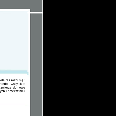
le ras różni się :
rzede wszystkim
e zwierze domowe
ch i przekształcił