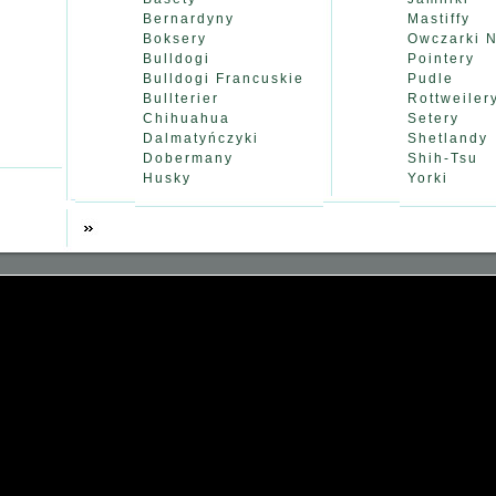
Bernardyny
Mastiffy
Boksery
Owczarki N
Bulldogi
Pointery
Bulldogi Francuskie
Pudle
Bullterier
Rottweiler
Chihuahua
Setery
Dalmatyńczyki
Shetlandy
Dobermany
Shih-Tsu
Husky
Yorki