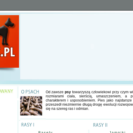
Od zawsze
psy
towarzyszą człowiekowi przy czym wie
rozmiarami ciała, sierścią, umaszczeniem, a p
charakterem i usposobieniem. Pies jako najstarsz
przeszedł niezmiernie długą drogę ewolucji rozwojowy
się na szereg ras i odmian.
Basety
Jamniki